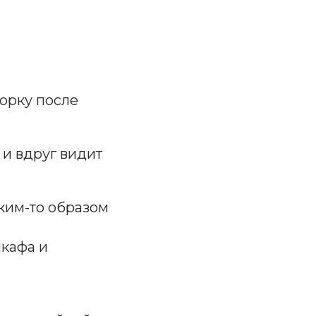
борку после
 и вдруг видит
аким-то образом
шкафа и