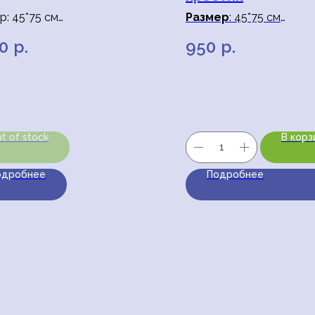
р: 45*75 см
Размер
: 45*75 см
иал: 70% хлопок, 30% лён
Материал
: 70% хлопок
50
р.
950
р.
 бежевый
Цвет
: белый
t of stock
В корз
одробнее
Подробнее