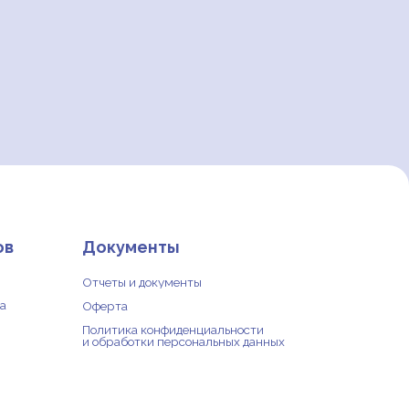
окументы
четы и документы
ерта
литика конфиденциальности
обработки персональных данных
йт разработан — Девять квадратов
Пожертвовать