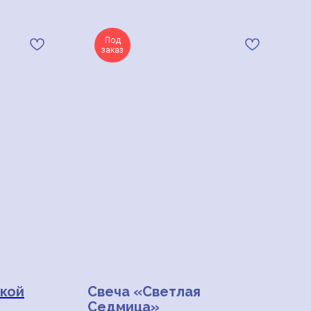
Под
заказ
ткой
Свеча «Светлая
Седмица»