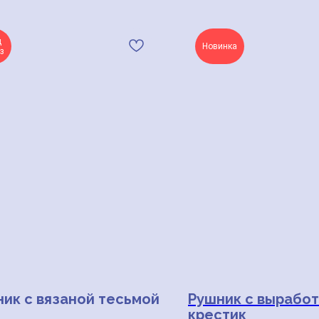
д
Новинка
з
ик с вязаной тесьмой
Рушник с вырабо
крестик