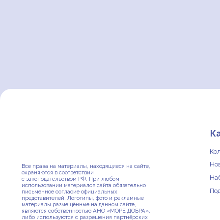
Катало
Коллекции
Новинки
Все права на материалы, находящиеся на сайте,
охраняются в соответствии
Наборы
с законодательством РФ. При любом
использовании материалов сайта обязательно
Под заказ
письменное согласие официальных
представителей. Логотипы, фото и рекламные
материалы размещённые на данном сайте,
являются собственностью АНО «МОРЕ ДОБРА»,
либо используются с разрешения партнёрских
организаций и друзей проекта.
Вы можете внести свой вклад в Нормальные вещи