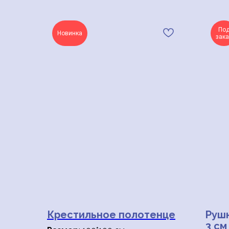
По
Новинка
зака
Крестильное полотенце
Рушн
3 см