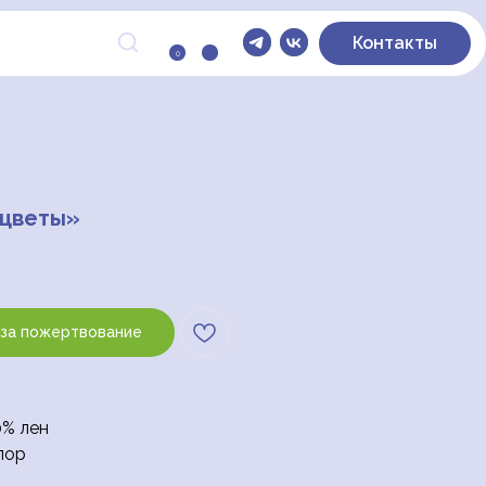
Контакты
0
 цветы»
 за пожертвование
0% лен
лор