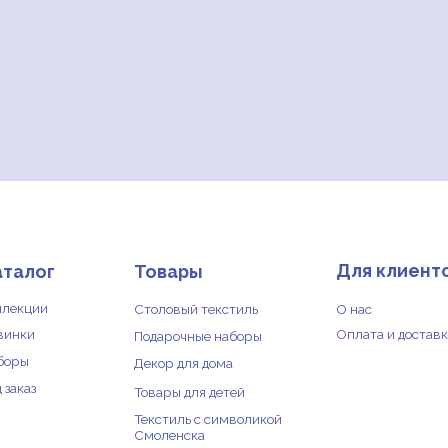
Для клиентов
Д
г
Товары
Столовый текстиль
О нас
От
Оплата и доставка
Оф
Подарочные наборы
По
Декор для дома
и 
Товары для детей
Текстиль с символикой
Смоленска
Са