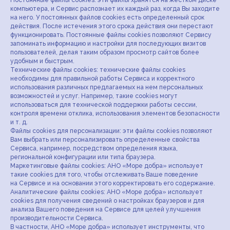
Постоянные файлы cookies: эти файлы хранятся на жестком диске
компьютера, и Сервис распознает их каждый раз, когда Вы заходите
на него. У постоянных файлов cookies есть определенный срок
действия. После истечения этого срока действия они перестают
функционировать. Постоянные файлы cookies позволяют Сервису
запоминать информацию и настройки для последующих визитов
пользователей, делая таким образом просмотр сайтов более
удобным и быстрым.
Технические файлы cookies: технические файлы cookies
необходимы для правильной работы Сервиса и корректного
использования различных предлагаемых на нем персональных
возможностей и услуг. Например, такие cookies могут
использоваться для технической поддержки работы сессии,
контроля времени отклика, использования элементов безопасности
и т. д.
Файлы cookies для персонализации: эти файлы cookies позволяют
Вам выбрать или персонализировать определенные свойства
Сервиса, например, посредством определения языка,
региональной конфигурации или типа браузера.
Маркетинговые файлы cookies: АНО «Море добра» использует
такие cookies для того, чтобы отслеживать Ваше поведение
на Сервисе и на основании этого корректировать его содержание.
Аналитические файлы cookies: АНО «Море добра» использует
cookies для получения сведений о настройках браузеров и для
анализа Вашего поведения на Сервисе для целей улучшения
производительности Сервиса.
В частности, АНО «Море добра» использует инструменты, что