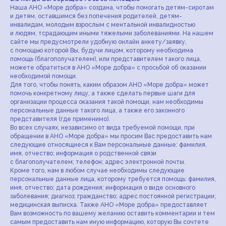
Наша АНО «Море добра» создана, чтобы помогать детям-сиротам
и детям, оставшимся без попечения родителей, детям-
инвалидам, молодым взрослым с ментальной инвалидностью
и людям, тсрадающим иными тяжелыми заболеваниями. На нашем
сайте мы предусмотрели удобную онлайн анкету/заявку,
с помощью которой Вы, будучи лицом, которому необходима
помощь (благополучателем), или представителем такого лица,
можете обратиться в АНО «Море добра» с просьбой об оказании
необходимой помощи.
Для того, чтобы понять, каким образом АНО «Море добра» может
помочь конкретному лицу, а также сделать первые шаги для
организации процесса оказания такой помощи, нам необходимы
персональные данные такого лица, а также его законного
представителя (где применимо).
Во всех случаях, независимо от вида требуемой помощи, при
обращении в АНО «Море добра» мы просим Вас предоставить нам
следующие относящиеся к Вам персональные данные: фамилия,
имя, отчество; информация о родственной связи
с благополучателем; телефон; адрес электронной почты.
Кроме того, нам в любом случае необходимы следующие
персональные данные лица, которому требуется помощь: фамилия,
имя, отчество; дата рождения; информация о виде основного
заболевания; диагноз; гражданство; адрес постоянной регистрации;
медицинская выписка. Также АНО «Море добра» предоставляет
Вам возможность по вашему желанию оставить комментарии и тем
самым предоставить нам иную информацию, которую Вы сочтете