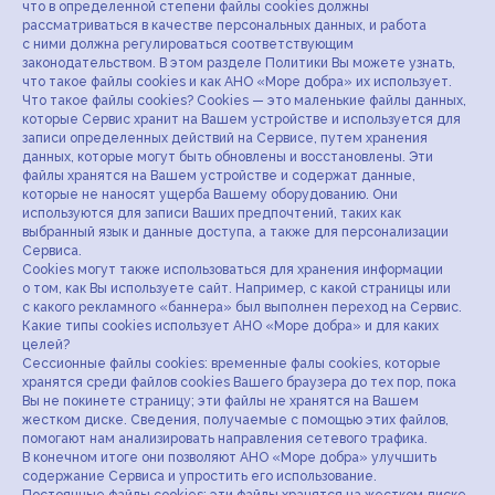
что в определенной степени файлы cookies должны
рассматриваться в качестве персональных данных, и работа
с ними должна регулироваться соответствующим
законодательством. В этом разделе Политики Вы можете узнать,
что такое файлы cookies и как АНО «Море добра» их использует.
Что такое файлы cookies? Cookies — это маленькие файлы данных,
которые Сервис хранит на Вашем устройстве и используется для
записи определенных действий на Сервисе, путем хранения
данных, которые могут быть обновлены и восстановлены. Эти
файлы хранятся на Вашем устройстве и содержат данные,
которые не наносят ущерба Вашему оборудованию. Они
используются для записи Ваших предпочтений, таких как
выбранный язык и данные доступа, а также для персонализации
Сервиса.
Cookies могут также использоваться для хранения информации
о том, как Вы используете сайт. Например, с какой страницы или
с какого рекламного «баннера» был выполнен переход на Сервис.
Какие типы cookies использует АНО «Море добра» и для каких
целей?
Сессионные файлы cookies: временные фалы cookies, которые
хранятся среди файлов cookies Вашего браузера до тех пор, пока
Вы не покинете страницу; эти файлы не хранятся на Вашем
жестком диске. Сведения, получаемые с помощью этих файлов,
помогают нам анализировать направления сетевого трафика.
В конечном итоге они позволяют АНО «Море добра» улучшить
содержание Сервиса и упростить его использование.