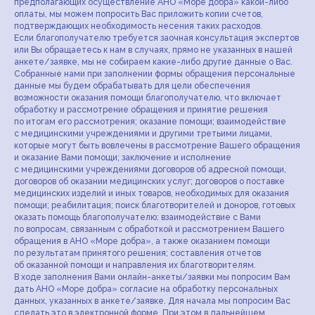
предполагающих осуществление АНО «Море добра» какой-либо
оплаты, мы можем попросить Вас приложить копии счетов,
подтверждающих необходимость несения таких расходов.
Если благополучателю требуется заочная консультация экспертов
или Вы обращаетесь к нам в случаях, прямо не указанных в нашей
анкете/заявке, мы не собираем какие-либо другие данные о Вас.
Собранные нами при заполнении формы обращения персональные
данные мы будем обрабатывать для цели обеспечения
возможности оказания помощи благополучателю, что включает
обработку и рассмотрение обращения и принятие решения
по итогам его рассмотрения; оказание помощи; взаимодействие
с медицинскими учреждениями и другими третьими лицами,
которые могут быть вовлечены в рассмотрение Вашего обращения
и оказание Вами помощи; заключение и исполнение
с медицинскими учреждениями договоров об адресной помощи,
договоров об оказании медицинских услуг; договоров о поставке
медицинских изделий и иных товаров, необходимых для оказания
помощи; реабилитация; поиск благотворителей и доноров, готовых
оказать помощь благополучателю; взаимодействие с Вами
по вопросам, связанным с обработкой и рассмотрением Вашего
обращения в АНО «Море добра», а также оказанием помощи
по результатам принятого решения; составления отчетов
об оказанной помощи и направления их благотворителям.
В ходе заполнения Вами онлайн-анкеты/заявки мы попросим Вам
дать АНО «Море добра» согласие на обработку персональных
данных, указанных в анкете/заявке. Для начала мы попросим Вас
сделать это в электронной форме. При этом в дальнейшем