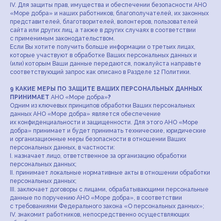
IV. Для защиты прав, имущества и обеспечении безопасности АНО
Коллекции
Столовый текстиль
«Море добра» и наших работников, благополучателей, их законных
представителей, благотворителей, волонтеров, пользователей
Новинки
Подарочные наборы
сайта или других лиц, а также в других случаях в соответствии
с применимым законодательством.
Наборы
Декор для дома
Если Вы хотите получить больше информации о третьих лицах,
Под заказ
Товары для детей
которые участвуют в обработке Ваших персональных данных и
(или) которым Ваши данные передаются, пожалуйста направьте
Текстиль с символикой
соответствующий запрос как описано в Разделе 12 Политики.
Смоленска
9 КАКИЕ МЕРЫ ПО ЗАЩИТЕ ВАШИХ ПЕРСОНАЛЬНЫХ ДАННЫХ
ПРИНИМАЕТ
АНО «Море добра»
?
Одним из ключевых принципов обработки Ваших персональных
данных АНО «Море добра» является обеспечение
Для клиентов
их конфиденциальности и защищенности. Для этого АНО «Море
добра» принимает и будет принимать технические, юридические
О нас
и организационные меры безопасности в отношении Ваших
персональных данных, в частности:
Оплата и доставка
I. назначает лицо, ответственное за организацию обработки
персональных данных;
II. принимает локальные нормативные акты в отношении обработки
Документы
персональных данных;
III. заключает договоры с лицами, обрабатывающими персональные
данные по поручению АНО «Море добра», в соответствии
Отчеты и документы
с требованиями Федерального закона «О персональных данных»;
Оферта
IV. знакомит работников, непосредственно осуществляющих