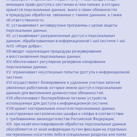
имеющее право доступа к системам и/или папкам, в которых
хранятся персональные данные, знало о своих обязанностях
и процедурах обработки, связанных с такими данными, а также
об ответственности;
XI. устанавливает антивирусные программы с целью защиты
персональных данных;
XII. устанавливает разграниченный доступ к персональным
данным, обрабатываемым в информационной (-ых) системе (-ах)
АНО «Море добра»;
XIII.вводит надлежащие процедуры резервирования
и восстановления персональных данных;
XIV.обеспечивает регулярное резервное копирование
персональных данных;
XV. ограничивает неуспешные попытки доступа к информационной
системе;
XVI.осуществляет блокирование и удаление учетных записей
уволенных работников, которые имели доступ к персональным
данным для выполнения должностных обязанностей;
XVII.обеспечивает бесперебойное питание устройств,
используемых для доступа к информационной системе;
XVIII.хранит материальные носители персональных данных
в несгораемых металлических шкафах и сейфах в соответствии
с требованиями законодательства Российской Федерации;
XIX. при неавтоматизированной обработке персональные данные
обособляются от иной информации путем фиксации на отдельных
материальных носителях либо в специальных разделах или полях