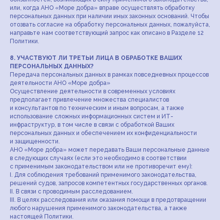
или, когда АНО «Море добра» вправе осуществлять обработку
персональных данных при наличии иных законных оснований. Чтобы
отозвать согласие на обработку персональных данных, пожалуйста,
направьте нам соответствующий запрос как описано в Разделе 12
Политики.
8. УЧАСТВУЮТ ЛИ ТРЕТЬИ ЛИЦА В ОБРАБОТКЕ ВАШИХ
ПЕРСОНАЛЬНЫХ ДАННЫХ?
Передача персональных данных в рамках повседневных процессов
деятельности АНО «Море добра»
Осуществление деятельности в современных условиях
предполагает привлечение множества специалистов
и консультантов по техническим и иным вопросам, а также
Все права на материалы, находящиеся на сайте,
использование сложных информационных систем и ИТ-
охраняются в соответствии
инфраструктур, в том числе в связи с обработкой Ваших
с законодательством РФ. При любом
персональных данных и обеспечением их конфиденциальности
использовании материалов сайта обязательно
и защищенности.
письменное согласие официальных
АНО «Море добра» может передавать Ваши персональные данные
представителей. Логотипы, фото и рекламные
в следующих случаях (если это необходимо в соответствии
материалы размещённые на данном сайте,
являются собственностью АНО «МОРЕ ДОБРА»,
с применимым законодательством или не противоречит ему):
либо используются с разрешения партнёрских
I. Для соблюдения требований применимого законодательства,
организаций и друзей проекта.
решений судов, запросов компетентных государственных органов.
II. В связи с проводимым расследованием.
III. В целях расследования или оказания помощи в предотвращении
любого нарушения применимого законодательства, а также
Каталог
Товары
настоящей Политики.