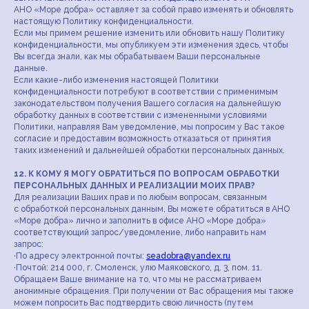
АНО «Море добра» оставляет за собой право изменять и обновлять
настоящую Политику конфиденциальности.
Если мы примем решение изменить или обновить нашу Политику
конфиденциальности, мы опубликуем эти изменения здесь, чтобы
Вы всегда знали, как мы обрабатываем Ваши персональные
данные.
Если какие-либо изменения настоящей Политики
конфиденциальности потребуют в соответствии с применимым
законодательством получения Вашего согласия на дальнейшую
обработку данных в соответствии с измененными условиями
Политики, направляя Вам уведомление, мы попросим у Вас такое
согласие и предоставим возможность отказаться от принятия
таких изменений и дальнейшей обработки персональных данных.
12. К КОМУ Я МОГУ ОБРАТИТЬCЯ ПО ВОПРОСАМ ОБРАБОТКИ
ПЕРСОНАЛЬНЫХ ДАННЫХ И РЕАЛИЗАЦИИ МОИХ ПРАВ?
Для реализации Ваших прав и по любым вопросам, связанным
с обработкой персональных данным, Вы можете обратиться в АНО
«Море добра» лично и заполнить в офисе АНО «Море добра»
соответствующий запрос/уведомление, либо направить нам
запрос:
·По адресу электронной почты:
seadobra@yandex.ru
·Почтой: 214 000, г. Смоленск, улю Маяковского, д. 3, пом. 11.
Обращаем Ваше внимание на то, что мы не рассматриваем
анонимные обращения. При получении от Вас обращения мы также
можем попросить Вас подтвердить свою личность (путем