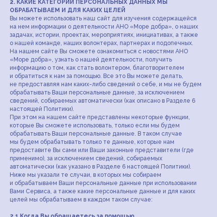
2. КАКИЕ КАТЕГОРИИ ПЕРСОНАЛЬНЫХ ДАННЫХ МЫ
ОБРАБАТЫВАЕМ И ДЛЯ КАКИХ ЦЕЛЕЙ
Вы можете использовать наш сайт для изучения содержащейся
на нем информации о деятельности АНО «Море добра», о наших
задачах, истории, проектах, мероприятиях, инициативах, а также
о нашей команде, наших волонтерах, партнерах и подопечных.
На нашем сайте Вы сможете ознакомиться с новостями АНО
«Море добра», узнать о нашей деятельности, получить
информацию о том, как стать волонтером, благотворителем
и обратиться к нам за помощью. Все это Вы можете делать,
не предоставляя нам каких-либо сведений о себе, и мы не будем
обрабатывать Ваши персональные данные, за исключением
сведений, собираемых автоматически (как описано в Разделе 6
настоящей Политики).
При этом на нашем сайте представлены некоторые функции,
которые Вы сможете использовать, только если мы будем
обрабатывать Ваши персональные данные. В таком случае
мы будем обрабатывать только те данные, которые нам
предоставите Вы сами или Ваши законные представители (где
применимо), за исключением сведений, собираемых
автоматически (как указано в Разделе 6 настоящей Политики).
Ниже мы указали те случаи, в которых мы собираем
и обрабатываем Ваши персональные данные при использовании
Вами Сервиса, а также какие персональные данные и для каких
целей мы обрабатываем в каждом таком случае:
2.1 Когда Вы обращаетесь за помощью