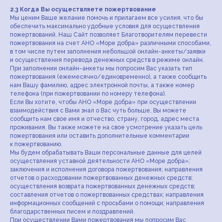
2.3 Когда Вы осуществляете пожертвование
Мы ценим Ваше желание помочь и прилагаем все усилия, что бы
обеспечить максимально удобные условия для осуществления
пожертвований. Наш Сайт позволяет Благотворителям перевести
пожертвования на счет АНО «Море добра» различными способами,
в том числе путем заполнения небольшой онлайн-анкеты/заявки
и осуществления перевода денежных средств в режиме онлайн.
При заполнении онлайн-анкеты мы попросим Вас указать тип
пожертвования (ежемесячно/единовременно), а также сообщить
нам Вашу фамилию, адрес электронной почты, а также номер
телефона (при пожертвовании по номеру телефона).
Если Вы хотите, чтобы АНО «Море добра» при осуществлении
взаимодействия с Вами знал о Вас чуть больше, Вы можете
сообщить нам свое имя и отчество, страну, город, адрес места
проживания. Вы также можете на свое усмотрение указать цель
пожертвования или оставить дополнительные комментарии
к пожертвованию.
Мы будем обрабатывать Ваши персональные данные для целей
осуществления уставной деятельности АНО «Море добра»;
заключения и исполнения договора пожертвования; направления
отчетов о расходовании пожертвованных денежных средств;
осуществления возврата пожертвованных денежных средств;
составления отчетов о пожертвованных средствах; направления
информационных сообщений с просьбами о помощи; направления
благодарственных писем и поздравлений.
При осуществлении Вами пожертвования мы попросим Вас