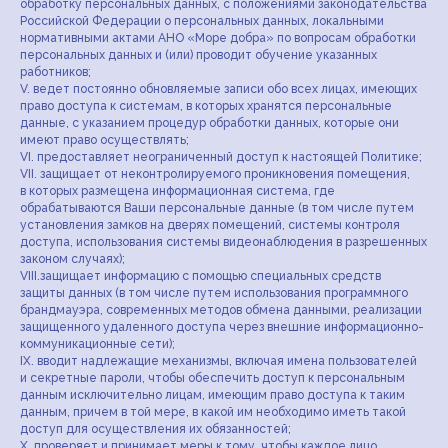
обработку персональных данных, с положениями законодательства
Политика конфиденциальности
Российской Федерации о персональных данных, локальными
и обработки персональных данных
нормативными актами АНО «Море добра» по вопросам обработки
персональных данных и (или) проводит обучение указанных
работников;
V. ведет постоянно обновляемые записи обо всех лицах, имеющих
право доступа к системам, в которых хранятся персональные
данные, с указанием процедур обработки данных, которые они
имеют право осуществлять;
VI. предоставляет неограниченный доступ к настоящей Политике;
VII. защищает от неконтролируемого проникновения помещения,
Сайт разработан — Девять квадратов
Вы можете внести свой вклад в Нормальные вещи
в которых размещена информационная система, где
обрабатываются Ваши персональные данные (в том числе путем
Пожертвовать
установления замков на дверях помещений, системы контроля
доступа, использования системы видеонаблюдения в разрешенных
законом случаях);
VIII.защищает информацию с помощью специальных средств
защиты данных (в том числе путем использования программного
брандмауэра, современных методов обмена данными, реализации
защищенного удаленного доступа через внешние информационно-
коммуникационные сети);
IX. вводит надлежащие механизмы, включая имена пользователей
и секретные пароли, чтобы обеспечить доступ к персональным
данным исключительно лицам, имеющим право доступа к таким
данным, причем в той мере, в какой им необходимо иметь такой
доступ для осуществления их обязанностей;
X. проверяет и принимает меры к тому, чтобы каждое лицо,