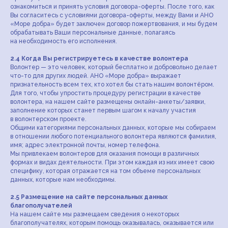
ознакомиться и принять условия договора-оферты. После того, как
Вы согласитесь с условиями договора-оферты, между Вами и АНО
«Море добра» будет заключен договор пожертвования, и мы будем
обрабатывать Ваши персональные данные, полагаясь
на необходимость его исполнения.
2.4 Когда Вы регистрируетесь в качестве волонтера
Волонтер — это человек, который бесплатно и добровольно делает
что-то для других людей. АНО «Море добра» выражает
признательность всем тех, кто хотел бы стать нашим волонтёром.
Для того, чтобы упростить процедуру регистрации в качестве
волонтера, на нашем сайте размещены онлайн-анкеты/заявки,
заполнение которых станет первым шагом к началу участия
в волонтерском проекте.
Общими категориями персональных данных, которые мы собираем
в отношении любого потенциального волонтера являются фамилия,
имя; адрес электронной почты, номер телефона.
Мы привлекаем волонтеров для оказания помощи в различных
формах и видах деятельности. При этом каждая из них имеет свою
специфику, которая отражается на том объеме персональных
данных, которые нам необходимы.
2.5 Размещение на сайте персональных данных
благополучателей
На нашем сайте мы размещаем сведения о некоторых
благополучателях, которым помощь оказывалась, оказывается или