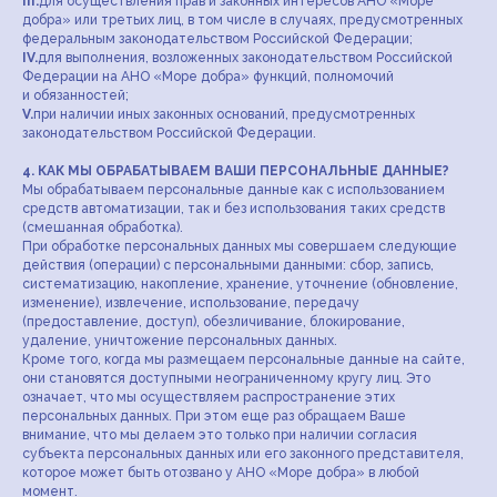
III.
для осуществления прав и законных интересов АНО «Море
добра» или третьих лиц, в том числе в случаях, предусмотренных
федеральным законодательством Российской Федерации;
IV.
для выполнения, возложенных законодательством Российской
Федерации на АНО «Море добра» функций, полномочий
и обязанностей;
V.
при наличии иных законных оснований, предусмотренных
законодательством Российской Федерации.
4. КАК МЫ ОБРАБАТЫВАЕМ ВАШИ ПЕРСОНАЛЬНЫЕ ДАННЫЕ?
Мы обрабатываем персональные данные как с использованием
средств автоматизации, так и без использования таких средств
(смешанная обработка).
При обработке персональных данных мы совершаем следующие
действия (операции) с персональными данными: сбор, запись,
систематизацию, накопление, хранение, уточнение (обновление,
изменение), извлечение, использование, передачу
(предоставление, доступ), обезличивание, блокирование,
удаление, уничтожение персональных данных.
Кроме того, когда мы размещаем персональные данные на сайте,
они становятся доступными неограниченному кругу лиц. Это
означает, что мы осуществляем распространение этих
персональных данных. При этом еще раз обращаем Ваше
внимание, что мы делаем это только при наличии согласия
субъекта персональных данных или его законного представителя,
которое может быть отозвано у АНО «Море добра» в любой
момент.