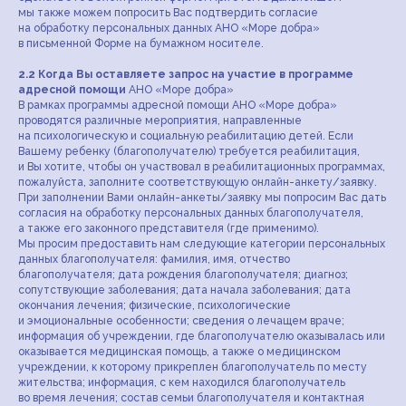
мы также можем попросить Вас подтвердить согласие
на обработку персональных данных АНО «Море добра»
в письменной Форме на бумажном носителе.
2.2 Когда Вы оставляете запрос на участие в программе
адресной помощи
АНО «Море добра»
В рамках программы адресной помощи АНО «Море добра»
проводятся различные мероприятия, направленные
на психологическую и социальную реабилитацию детей. Если
Вашему ребенку (благополучателю) требуется реабилитация,
и Вы хотите, чтобы он участвовал в реабилитационных программах,
пожалуйста, заполните соответствующую онлайн-анкету/заявку.
При заполнении Вами онлайн-анкеты/заявку мы попросим Вас дать
согласия на обработку персональных данных благополучателя,
а также его законного представителя (где применимо).
Мы просим предоставить нам следующие категории персональных
данных благополучателя: фамилия, имя, отчество
благополучателя; дата рождения благополучателя; диагноз;
сопутствующие заболевания; дата начала заболевания; дата
окончания лечения; физические, психологические
и эмоциональные особенности; сведения о лечащем враче;
информация об учреждении, где благополучателю оказывалась или
оказывается медицинская помощь, а также о медицинском
учреждении, к которому прикреплен благополучатель по месту
жительства; информация, с кем находился благополучатель
во время лечения; состав семьи благополучателя и контактная