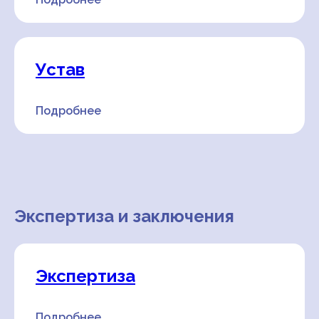
Устав
+7
Подробнее
Экспертиза и заключения
Экспертиза
Заполняя форму вы соглашаетесь с
условиями политики
конфиденциальности и обработки
Подробнее