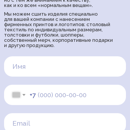
Все права на материалы, находящиеся на сайте,
охраняются в соответствии
с законодательством РФ. При любом
использовании материалов сайта обязательно
письменное согласие официальных
представителей. Логотипы, фото и рекламные
материалы размещённые на данном сайте,
являются собственностью АНО «МОРЕ ДОБРА»,
либо используются с разрешения партнёрских
организаций и друзей проекта.
Каталог
Товары
Коллекции
Столовый текстиль
Новинки
Подарочные наборы
Наборы
Декор для дома
Под заказ
Товары для детей
Текстиль с символикой
Смоленска