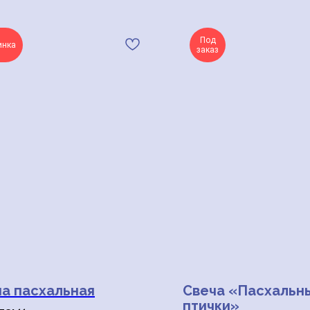
Под
инка
заказ
а пасхальная
Свеча «Пасхальн
птички»