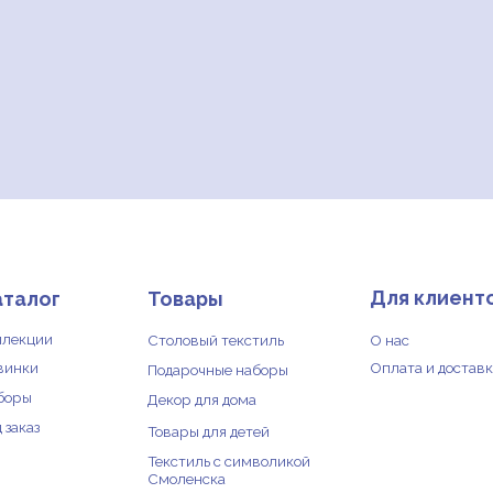
Для клиентов
Д
г
Товары
Столовый текстиль
О нас
От
Оплата и доставка
Оф
Подарочные наборы
По
Декор для дома
и 
Товары для детей
Текстиль с символикой
Смоленска
Са