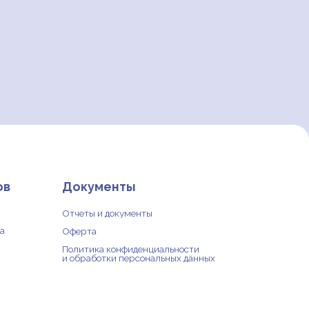
окументы
четы и документы
ерта
литика конфиденциальности
обработки персональных данных
йт разработан — Девять квадратов
Пожертвовать