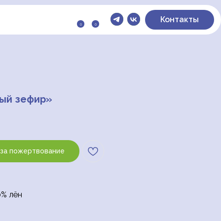
Контакты
0
0
ый зефир»
 за пожертвование
0% лён