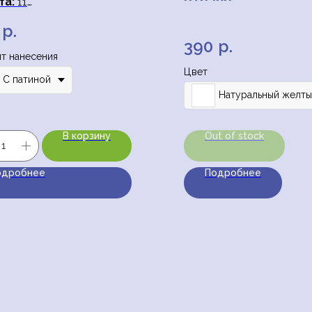
та:
11
етр
: 5.5
р.
390
р.
т нанесения
Цвет
С патиной
Натуральный желт
В корзину
Out of stock
одробнее
Подробнее