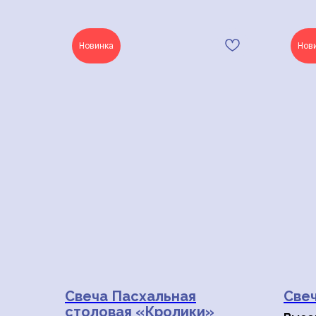
Новинка
Нов
Свеча Пасхальная
Свеч
столовая «Кролики»