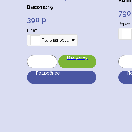
Высо
Высота:
19
Диам
790
390
р.
Вариан
Цвет
Пыльная роза
В корзину
Подробнее
П