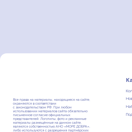
Катало
Коллекции
Новинки
Все права на материалы, находящиеся на сайте,
охраняются в соответствии
Наборы
с законодательством РФ. При любом
использовании материалов сайта обязательно
Под заказ
письменное согласие официальных
представителей. Логотипы, фото и рекламные
материалы размещённые на данном сайте,
являются собственностью АНО «МОРЕ ДОБРА»,
либо используются с разрешения партнёрских
организаций и друзей проекта.
Вы можете внести свой вклад в Нормальные вещи