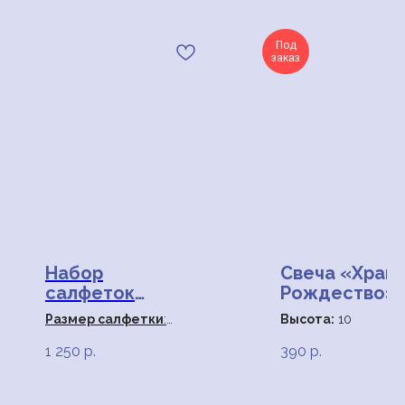
Под
заказ
Набор
Свеча «Храм 
салфеток
Рождество»
«Сезон
Размер салфетки
:
Высота:
10
тюльпанов»
35*45 см
1 250
р.
390
р.
Материал
: 70%
хлопок, 30% лен
Все права на материалы, находящиеся на сайте,
охраняются в соответствии