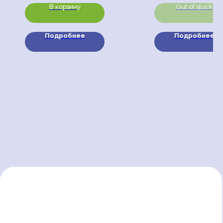
с законодательством РФ. При любом
В корзину
Out of stock
использовании материалов сайта обязательно
письменное согласие официальных
представителей. Логотипы, фото и рекламные
материалы размещённые на данном сайте,
Подробнее
Подробнее
являются собственностью АНО «МОРЕ ДОБРА»,
либо используются с разрешения партнёрских
организаций и друзей проекта.
Каталог
Товары
Коллекции
Столовый текстиль
Новинки
Подарочные наборы
Наборы
Декор для дома
Под заказ
Товары для детей
Текстиль с символикой
Смоленска
Для клиентов